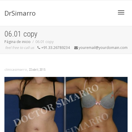
DrSimarro
Cambi
06.01 copy
Página de inicio
06.01 copy
feel free to call us
+91.33.26789234
youremail@yourdomain.com
naveg
,
clinicasimarro
22 abril, 2015