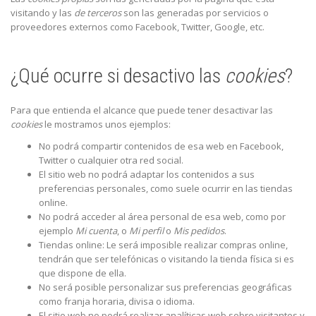
visitando y las
de terceros
son las generadas por servicios o
proveedores externos como Facebook, Twitter, Google, etc.
¿Qué ocurre si desactivo las
cookies
?
Para que entienda el alcance que puede tener desactivar las
cookies
le mostramos unos ejemplos:
No podrá compartir contenidos de esa web en Facebook,
Twitter o cualquier otra red social.
El sitio web no podrá adaptar los contenidos a sus
preferencias personales, como suele ocurrir en las tiendas
online.
No podrá acceder al área personal de esa web, como por
ejemplo
Mi cuenta
, o
Mi perfil
o
Mis pedidos
.
Tiendas online: Le será imposible realizar compras online,
tendrán que ser telefónicas o visitando la tienda física si es
que dispone de ella.
No será posible personalizar sus preferencias geográficas
como franja horaria, divisa o idioma.
El sitio web no podrá realizar analíticas web sobre visitantes y