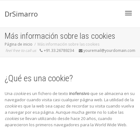
DrSimarro
Cambi
Más información sobre las cookies
Página de inicio
Más información sobre las cookies
feel free to call us
+91.33.26789234
youremail@yourdomain.com
naveg
¿Qué es una cookie?
Una
cookie
es un fichero de texto
inofensivo
que se almacena en su
navegador cuando visita casi cualquier página web. La utilidad de la
cookie
es que la web sea capaz de recordar su visita cuando vuelva
a navegar por esa página. Aunque mucha gente no lo sabe las
cookies
se llevan utilizando desde hace 20 años, cuando
aparecieron los primeros navegadores para la World Wide Web.