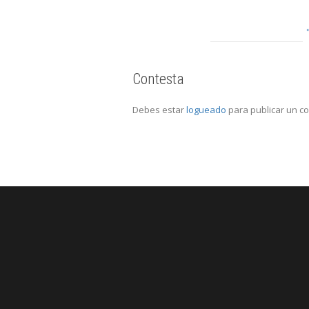
Contesta
Debes estar
logueado
para publicar un c