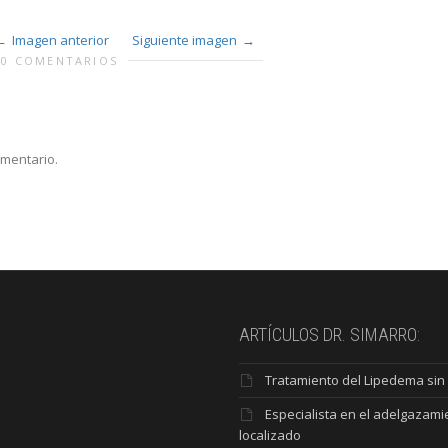
Imagen anterior
Siguiente imagen
0 COMENTARIOS
omentario.
ARTÍCULOS DR. SIMARRO:
Tratamiento del Lipedema sin 
Especialista en el adelgazami
localizado