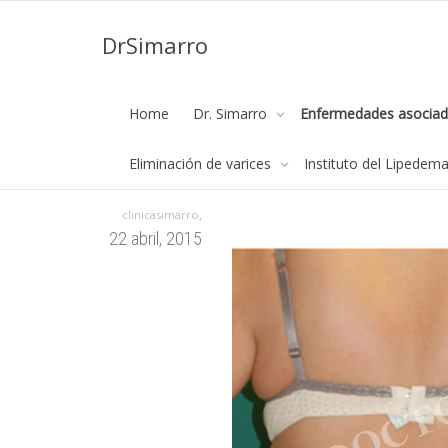
DrSimarro
75.02 copy
Home
Dr. Simarro
Enfermedades asociad
Página de inicio
75.02 copy
Eliminación de varices
Instituto del Lipedem
,
clinicasimarro
22 abril, 2015