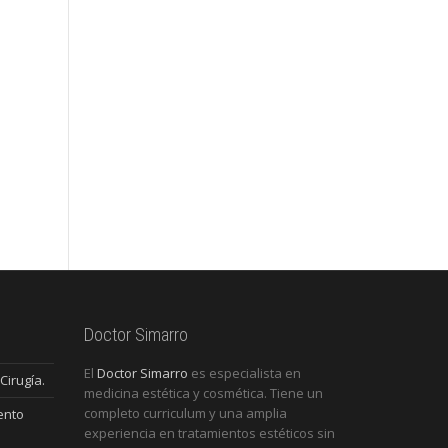
Doctor Simarro
El
Doctor Simarro
es especialista en
Cirugía.
medicina estética y cosmética. Tiene un
completo curriculum y una amplia
ento
experiencia en tratamientos estéticos sin