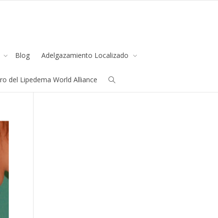
s
Blog
Adelgazamiento Localizado
all us
+91.33.26789234
youremail@yourdomain.com
o del Lipedema World Alliance