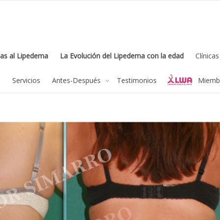
as al Lipedema
La Evolución del Lipedema con la edad
Clínica
feel free to c
a
Servicios
Antes-Después
Testimonios
Miembr