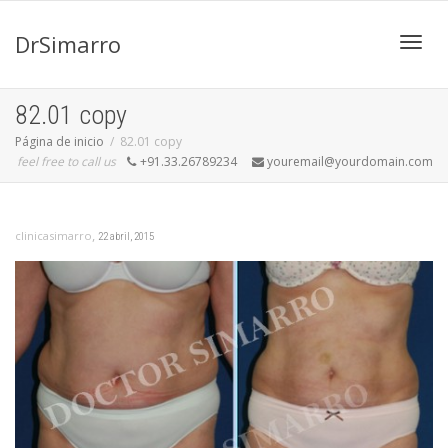
DrSimarro
Cambi
82.01 copy
Página de inicio
82.01 copy
feel free to call us
+91.33.26789234
youremail@yourdomain.com
naveg
,
clinicasimarro
22 abril, 2015