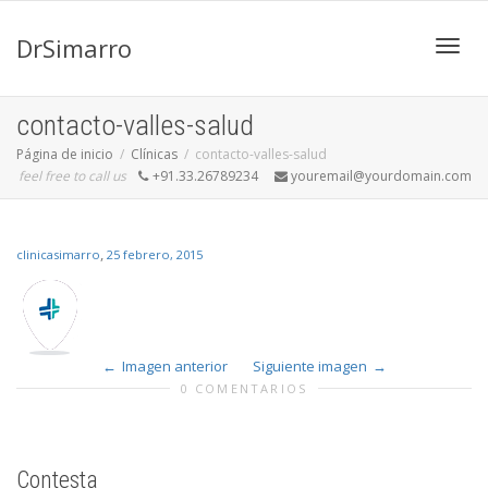
DrSimarro
Cambi
contacto-valles-salud
Página de inicio
Clínicas
contacto-valles-salud
feel free to call us
+91.33.26789234
youremail@yourdomain.com
naveg
,
clinicasimarro
25 febrero, 2015
Imagen anterior
Siguiente imagen
0 COMENTARIOS
Contesta