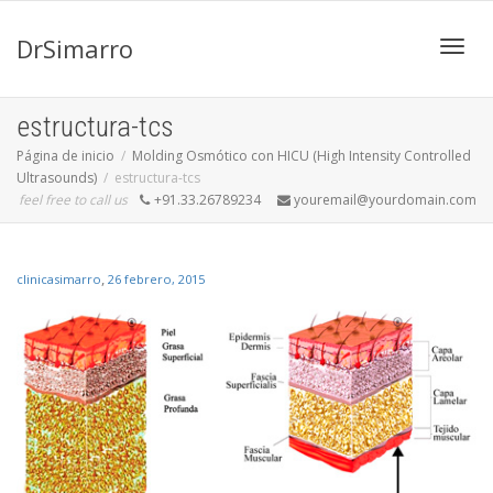
DrSimarro
Cambi
estructura-tcs
Página de inicio
Molding Osmótico con HICU (High Intensity Controlled
Ultrasounds)
estructura-tcs
naveg
feel free to call us
+91.33.26789234
youremail@yourdomain.com
,
clinicasimarro
26 febrero, 2015