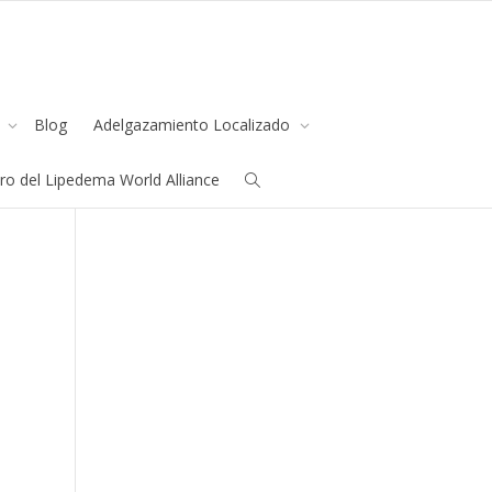
s
Blog
Adelgazamiento Localizado
all us
+91.33.26789234
youremail@yourdomain.com
o del Lipedema World Alliance