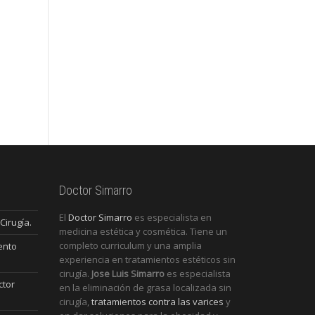
Doctor Simarro
El
Doctor Simarro
es especialista en
Cirugía.
medicina estética y cosmética. Tiene un
completo curriculum y una amplia
ento
experiencia en tratamientos estéticos sin
cirugía.
Jose Luis Simarro
es especialista
ctor
en la eliminación de grasa localizada sin
cirugía,
tratamientos contra las varices
y