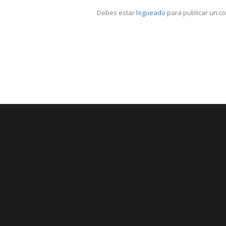
Debes estar
logueado
para publicar un c