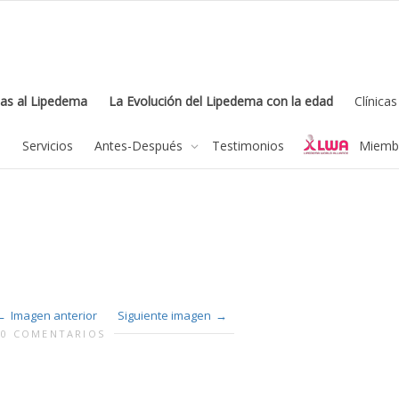
as al Lipedema
La Evolución del Lipedema con la edad
Clínica
feel free to c
a
Servicios
Antes-Después
Testimonios
Miembr
Imagen anterior
Siguiente imagen
0 COMENTARIOS