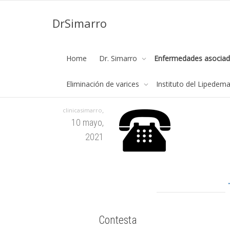
DrSimarro
telefono
Home
Dr. Simarro
Enfermedades asociad
Página de inicio
telefono
Eliminación de varices
Instituto del Lipedem
,
clinicasimarro
10 mayo,
2021
Contesta