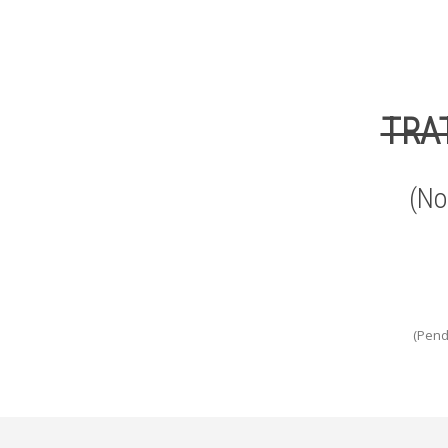
TRA
(No
(Pend