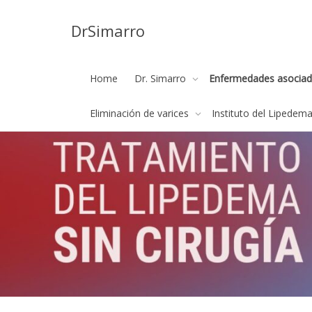
DrSimarro
Home
Dr. Simarro
Enfermedades asociad
Eliminación de varices
Instituto del Lipedem