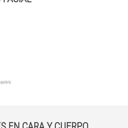
ación)
S EN CARA Y CUERPO