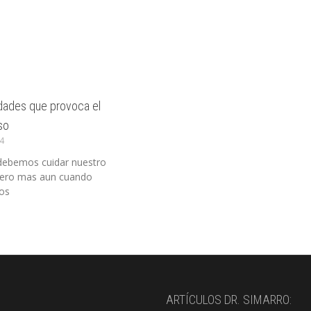
ades que provoca el
so
14
debemos cuidar nuestro
pero mas aun cuando
os
ARTÍCULOS DR. SIMARRO: