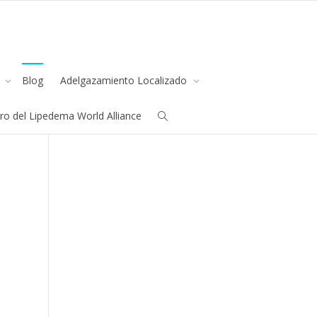
s
Blog
Adelgazamiento Localizado
all us
+91.33.26789234
youremail@yourdomain.com
o del Lipedema World Alliance
n