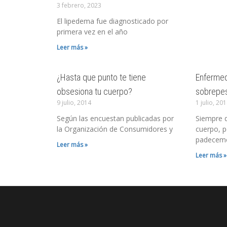
3 febrero, 2023
El lipedema fue diagnosticado por
primera vez en el año
Leer más »
¿Hasta que punto te tiene
Enfermed
obsesiona tu cuerpo?
sobrepe
9 julio, 2014
1 julio, 20
Según las encuestan publicadas por
Siempre 
la Organización de Consumidores y
cuerpo, 
padecem
Leer más »
Leer más »