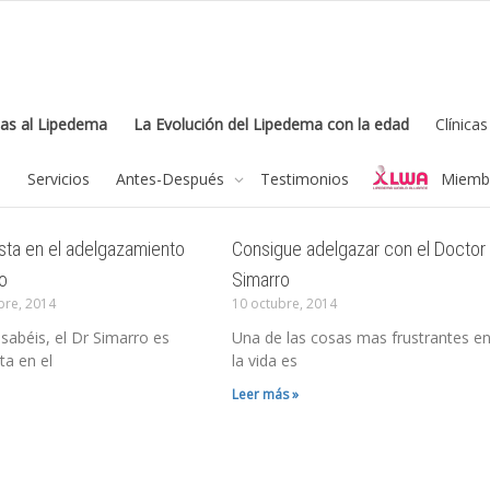
as al Lipedema
La Evolución del Lipedema con la edad
Clínica
feel free to c
a
Servicios
Antes-Después
Testimonios
Miembr
ista en el adelgazamiento
Consigue adelgazar con el Doctor
o
Simarro
bre, 2014
10 octubre, 2014
abéis, el Dr Simarro es
Una de las cosas mas frustrantes e
ta en el
la vida es
Leer más »