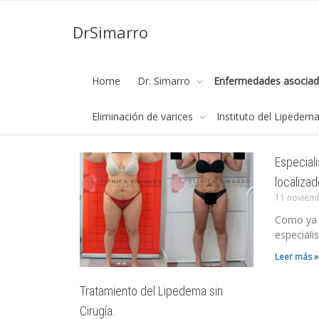
DrSimarro
Blog de dr simarro
Home
Dr. Simarro
Enfermedades asociad
Página de inicio
Blog de dr simarro
Eliminación de varices
Instituto del Lipedem
Especial
localizad
11 noviem
Como ya s
especialis
Leer más »
Tratamiento del Lipedema sin
Cirugía.