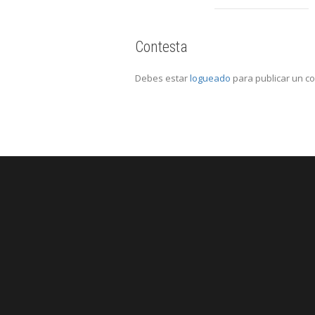
Contesta
Debes estar
logueado
para publicar un c