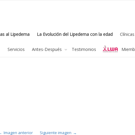
as al Lipedema
La Evolución del Lipedema con la edad
Clínica
microespuma
feel free to c
a
Servicios
Antes-Después
Testimonios
Miembr
Imagen anterior
Siguiente imagen