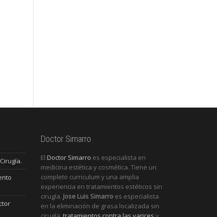
Doctor Simarro
El
Doctor Simarro
es especialista en
Cirugía.
medicina estética y cosmética. Tiene un
completo curriculum y una amplia
ento
experiencia en tratamientos estéticos sin
cirugía.
Jose Luis Simarro
es especialista
ctor
en la eliminación de grasa localizada sin
cirugía,
tratamientos contra las varices
y