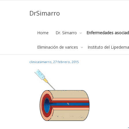
DrSimarro
escleroterapia-microespuma
Home
Dr. Simarro
Enfermedades asociad
Página de inicio
Eliminación de varices
escleroterapia-
Eliminación de varices
Instituto del Lipedem
,
clinicasimarro
27 febrero, 2015