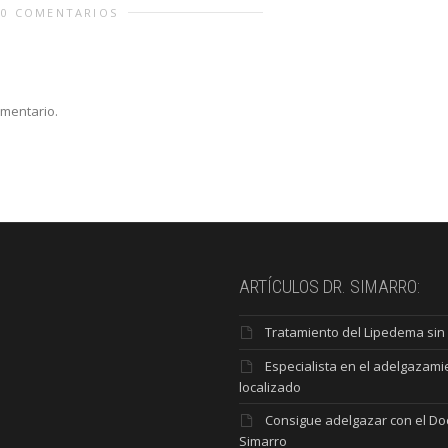
0 COMENTARIOS
omentario.
ARTÍCULOS DR. SIMARRO:
Tratamiento del Lipedema sin 
Especialista en el adelgazami
localizado
Consigue adelgazar con el Do
Simarro