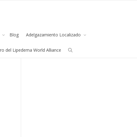
s
Blog
Adelgazamiento Localizado
all us
+91.33.26789234
youremail@yourdomain.com
o del Lipedema World Alliance