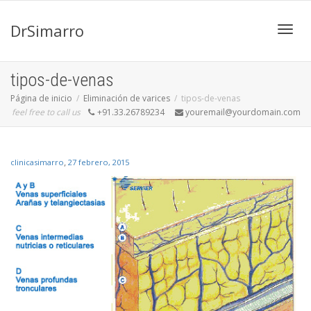
DrSimarro
Cambi
tipos-de-venas
Página de inicio
Eliminación de varices
tipos-de-venas
feel free to call us
+91.33.26789234
youremail@yourdomain.com
naveg
,
clinicasimarro
27 febrero, 2015