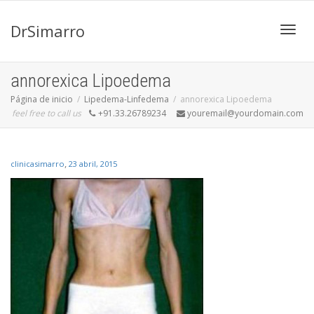
DrSimarro
Cambi
annorexica Lipoedema
Página de inicio
Lipedema-Linfedema
annorexica Lipoedema
feel free to call us
+91.33.26789234
youremail@yourdomain.com
naveg
,
clinicasimarro
23 abril, 2015