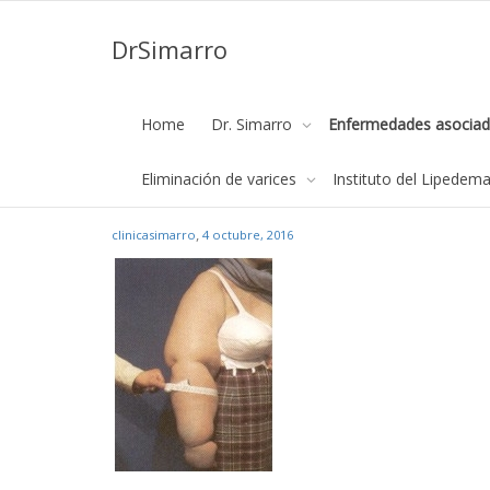
DrSimarro
LINFEDEMA
Home
Dr. Simarro
Enfermedades asociad
Página de inicio
Lipedema-Linfedema
LINFEDEMA
Eliminación de varices
Instituto del Lipedem
,
clinicasimarro
4 octubre, 2016