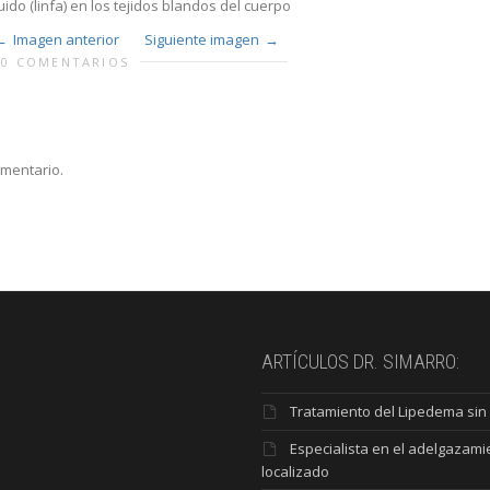
do (linfa) en los tejidos blandos del cuerpo
Imagen anterior
Siguiente imagen
0 COMENTARIOS
omentario.
ARTÍCULOS DR. SIMARRO:
Tratamiento del Lipedema sin 
Especialista en el adelgazami
localizado