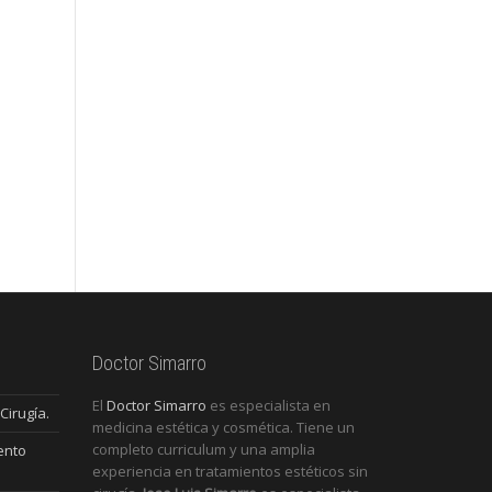
Doctor Simarro
El
Doctor Simarro
es especialista en
Cirugía.
medicina estética y cosmética. Tiene un
completo curriculum y una amplia
ento
experiencia en tratamientos estéticos sin