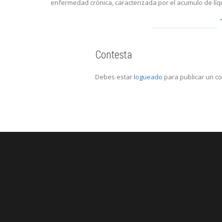
enfermedad crónica, caracterizada por el acumulo de líqui
Contesta
Debes estar
logueado
para publicar un c