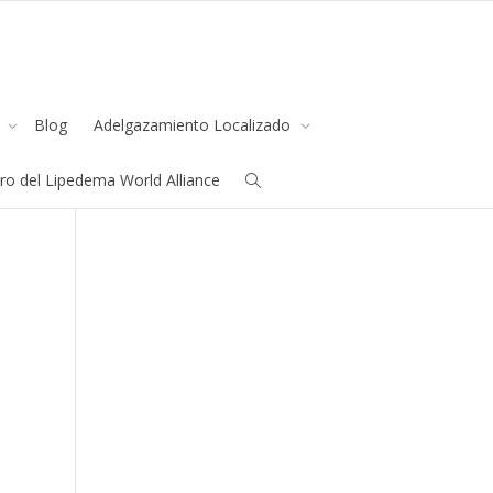
s
Blog
Adelgazamiento Localizado
all us
+91.33.26789234
youremail@yourdomain.com
o del Lipedema World Alliance