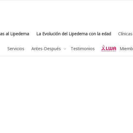
as al Lipedema
La Evolución del Lipedema con la edad
Clínica
feel free to c
a
Servicios
Antes-Después
Testimonios
Miembr