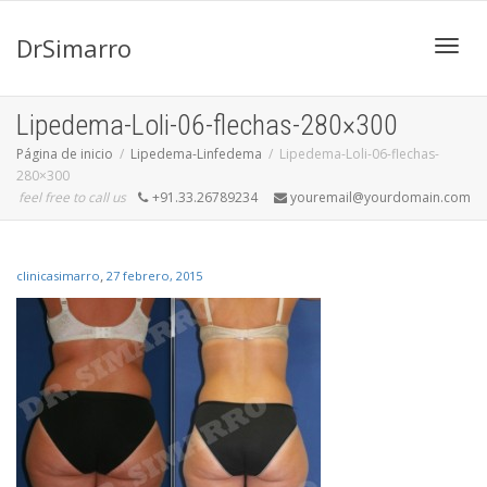
DrSimarro
Cambi
Lipedema-Loli-06-flechas-280×300
Página de inicio
Lipedema-Linfedema
Lipedema-Loli-06-flechas-
280×300
naveg
feel free to call us
+91.33.26789234
youremail@yourdomain.com
,
clinicasimarro
27 febrero, 2015