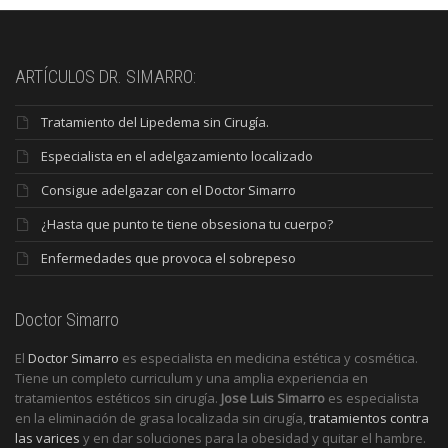
ARTÍCULOS DR. SIMARRO:
Tratamiento del Lipedema sin Cirugía.
Especialista en el adelgazamiento localizado
Consigue adelgazar con el Doctor Simarro
¿Hasta que punto te tiene obsesiona tu cuerpo?
Enfermedades que provoca el sobrepeso
Doctor Simarro
El
Doctor Simarro
es especialista en medicina estética y cosmética.
Tiene un completo curriculum y una amplia experiencia en
tratamientos estéticos sin cirugía.
Jose Luis Simarro
es especialista
en la eliminación de grasa localizada sin cirugía,
tratamientos contra
las varices
y en dar soluciones para la obesidad y quitar el hambre.