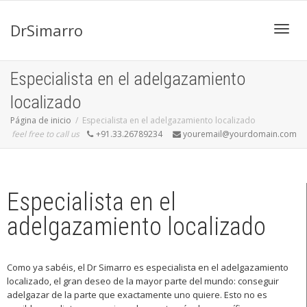
DrSimarro
Cambi
Especialista en el adelgazamiento
localizado
naveg
Página de inicio
Especialista en el adelgazamiento localizado
feel free to call us
+91.33.26789234
youremail@yourdomain.com
Especialista en el
adelgazamiento localizado
Como ya sabéis, el Dr Simarro es especialista en el adelgazamiento
localizado, el gran deseo de la mayor parte del mundo: conseguir
adelgazar de la parte que exactamente uno quiere. Esto no es