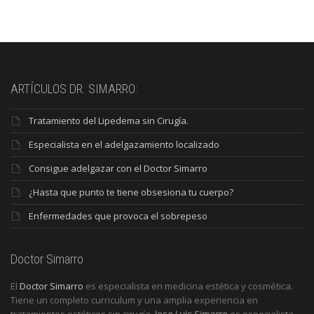
ARTÍCULOS DR. SIMARRO:
Tratamiento del Lipedema sin Cirugía.
Especialista en el adelgazamiento localizado
Consigue adelgazar con el Doctor Simarro
¿Hasta que punto te tiene obsesiona tu cuerpo?
Enfermedades que provoca el sobrepeso
Doctor Simarro
El
Doctor Simarro
es especialista en medicina estética y cosmética.
Tiene un completo curriculum y una amplia experiencia en
tratamientos estéticos sin cirugía.
Jose Luis Simarro
es especialista