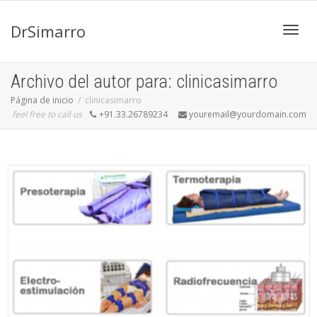
DrSimarro
Cambi
Archivo del autor para: clinicasimarro
Página de inicio
clinicasimarro
feel free to call us
+91.33.26789234
youremail@yourdomain.com
naveg